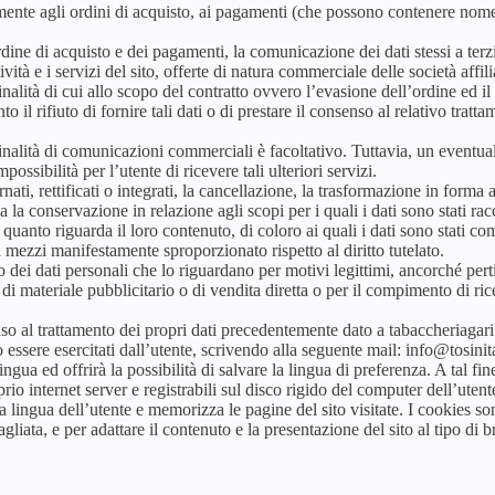
amente agli ordini di acquisto, ai pagamenti (che possono contenere nome, i
’ordine di acquisto e dei pagamenti, la comunicazione dei dati stessi a terz
vità e i servizi del sito, offerte di natura commerciale delle società affi
finalità di cui allo scopo del contratto ovvero l’evasione dell’ordine ed i
o il rifiuto di fornire tali dati o di prestare il consenso al relativo tra
inalità di comunicazioni commerciali è facoltativo. Tuttavia, un eventuale r
sibilità per l’utente di ricevere tali ulteriori servizi.
nati, rettificati o integrati, la cancellazione, la trasformazione in forma a
 la conservazione in relazione agli scopi per i quali i dati sono stati racc
anto riguarda il loro contenuto, di coloro ai quali i dati sono stati comu
ezzi manifestamente sproporzionato rispetto al diritto tutelato.
nto dei dati personali che lo riguardano per motivi legittimi, ancorché pert
o di materiale pubblicitario o di vendita diretta o per il compimento di 
o al trattamento dei propri dati precedentemente dato a tabaccheriagarib
essere esercitati dall’utente, scrivendo alla seguente mail: info@tosinit
ingua ed offrirà la possibilità di salvare la lingua di preferenza. A tal fin
oprio internet server e registrabili sul disco rigido del computer dell’utent
a lingua dell’utente e memorizza le pagine del sito visitate. I cookies son
liata, e per adattare il contenuto e la presentazione del sito al tipo di 