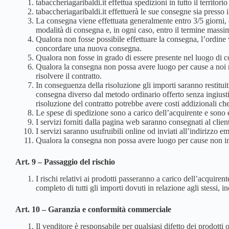
tabaccheriagaribaldi.it effettua spedizioni in tutto il territor
tabaccheriagaribaldi.it effettuerà le sue consegne sia presso il
La consegna viene effettuata generalmente entro 3/5 giorni, 
modalità di consegna e, in ogni caso, entro il termine massim
Qualora non fosse possibile effettuare la consegna, l’ordine v
concordare una nuova consegna.
Qualora non fosse in grado di essere presente nel luogo di
Qualora la consegna non possa avere luogo per cause a noi no
risolvere il contratto.
In conseguenza della risoluzione gli importi saranno restituiti
consegna diverso dal metodo ordinario offerto senza ingiustific
risoluzione del contratto potrebbe avere costi addizionali ch
Le spese di spedizione sono a carico dell’acquirente e sono 
I servizi forniti dalla pagina web saranno consegnati al clien
I servizi saranno usufruibili online od inviati all’indirizzo e
Qualora la consegna non possa avere luogo per cause non imp
Art. 9 – Passaggio del rischio
I rischi relativi ai prodotti passeranno a carico dell’acquir
completo di tutti gli importi dovuti in relazione agli stess
Art. 10 – Garanzia e conformità commerciale
Il venditore è responsabile per qualsiasi difetto dei prodotti o