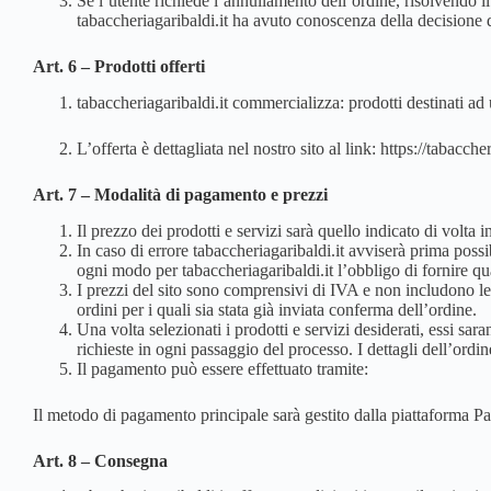
Se l’utente richiede l’annullamento dell’ordine, risolvendo i
tabaccheriagaribaldi.it ha avuto conoscenza della decisione de
Art. 6 – Prodotti offerti
tabaccheriagaribaldi.it commercializza: prodotti destinati ad
L’offerta è dettagliata nel nostro sito al link: https://tabacche
Art. 7 – Modalità di pagamento e prezzi
Il prezzo dei prodotti e servizi sarà quello indicato di volta i
In caso di errore tabaccheriagaribaldi.it avviserà prima pos
ogni modo per tabaccheriagaribaldi.it l’obbligo di fornire q
I prezzi del sito sono comprensivi di IVA e non includono le
ordini per i quali sia stata già inviata conferma dell’ordine.
Una volta selezionati i prodotti e servizi desiderati, essi sar
richieste in ogni passaggio del processo. I dettagli dell’ord
Il pagamento può essere effettuato tramite:
Il metodo di pagamento principale sarà gestito dalla piattaforma Pa
Art. 8 – Consegna