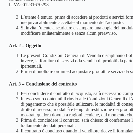
P.IVA: 01231670298
L’utente è tenuto, prima di accedere ai prodotti e servizi for
inequivocabilmente accettate al momento dell’acquisto.
Si invita l’utente a scaricare e stampare una copia del modulo
modificare unilateralmente e senza alcun preavviso.
Art. 2 – Oggetto
Le presenti Condizioni Generali di Vendita disciplinano l’offe
invece, la fornitura di servizi o la vendita di prodotti da par
ipertestuali.
Prima di inoltrare ordini ed acquistare prodotti e servizi da s
Art. 3 – Conclusione del contratto
Per concludere il contratto di acquisto, sarà necessario compi
In esso sono contenuti il rinvio alle Condizioni Generali di 
di pagamento che è possibile utilizzare, le modalità di conseg
diritto di recesso; modalità e tempi di restituzione dei prodo
mostrati qualora dovuta a ragioni tecniche, dal momento che
Prima di concludere il contratto, sarà chiesto di confermare 
trattamento dei dati personali.
Il contratto è concluso quando il venditore riceve il formulari