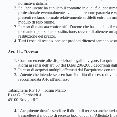
normativa italiana.
Se l’acquirente ha stipulato il contratto in qualità di consuma
professionale eventualmente svolta, la presente garanzia è va
presenti reclamo formale relativamente ai difetti entro un ma
modulo di reso online.
In caso di mancata conformità, l’utente che ha stipulato il con
mediante riparazione o sostituzione, ovvero di ottenere un’ap
restituzione del prezzo.
Tutti i costi di restituzione per prodotti difettosi saranno sos
Art. 11 – Recesso
Conformemente alle disposizioni legali in vigore, l’acquirente
giorni ai sensi dell’art. 57 del D.lgs 206/2005 decorrenti dall
In caso di acquisti multipli effettuati dal l’acquirente con u
L’utente che intendesse esercitare il diritto di recesso dovrà
raccomandata A/R all’indirizzo:
Tabaccheria Riv.10 – Tosini Marco
P.zza G. Garibaldi 4
45100 Rovigo RO
L’acquirente dovrà esercitare il diritto di recesso anche inv
trasmettere il modulo di recesso tipo, di cui all’Allegato I,