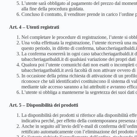
L’utente sarà obbligato al pagamento del prezzo dal momento 
alla fine della procedura guidata.
Concluso il contratto, il venditore prende in carico l’ordine 
Art. 4 – Utenti registrati
Nel completare le procedure di registrazione, l’utente si obblig
Una volta effettuata la registrazione, l’utente riceverà una
questo periodo, in difetto di conferma, tabaccheriagaribaldi.i
La conferma esonererà in ogni caso tabaccheriagaribaldi.it da
tabaccheriagaribaldi.it di qualsiasi variazione dei propri dat
Qualora poi l’utente comunichi dati non esatti o incompleti ov
tabaccheriagaribaldi.it avrà facoltà di non attivare ovvero di
In occasione della prima richiesta di attivazione di un profil
riconosce che tali identificativi costituiscono il sistema di va
mediante tale accesso saranno a lui attribuiti e avranno effic
L’utente si obbliga a mantenerne la segretezza dei suoi dati 
Art. 5 – Disponibilità dei prodotti
La disponibilità dei prodotti si riferisce alla disponibilità 
indicativa perché, per effetto della contemporanea presenza su
Anche in seguito all’invio dell’e-mail di conferma dell’ordine
rettificato automaticamente con l’eliminazione del prodotto 