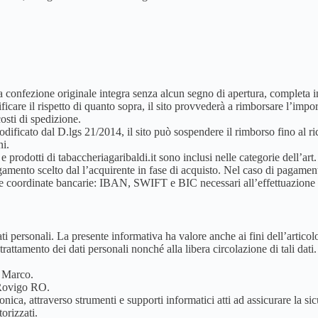
la confezione originale integra senza alcun segno di apertura, completa in
ficare il rispetto di quanto sopra, il sito provvederà a rimborsare l’impo
osti di spedizione.
ficato dal D.lgs 21/2014, il sito può sospendere il rimborso fino al ri
ni.
zi e prodotti di tabaccheriagaribaldi.it sono inclusi nelle categorie dell’a
agamento scelto dal l’acquirente in fase di acquisto. Nel caso di pagament
re le coordinate bancarie: IBAN, SWIFT e BIC necessari all’effettuazione
i dati personali. La presente informativa ha valore anche ai fini dell’art
trattamento dei dati personali nonché alla libera circolazione di tali dati.
i Marco.
0 Rovigo RO.
onica, attraverso strumenti e supporti informatici atti ad assicurare la s
orizzati.