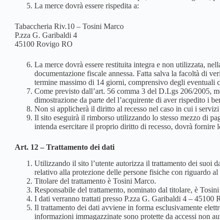
La merce dovrà essere rispedita a:
Tabaccheria Riv.10 – Tosini Marco
P.zza G. Garibaldi 4
45100 Rovigo RO
La merce dovrà essere restituita integra e non utilizzata, nel
documentazione fiscale annessa. Fatta salva la facoltà di veri
termine massimo di 14 giorni, comprensivo degli eventuali c
Come previsto dall’art. 56 comma 3 del D.Lgs 206/2005, modi
dimostrazione da parte del l’acquirente di aver rispedito i be
Non si applicherà il diritto al recesso nel caso in cui i servi
Il sito eseguirà il rimborso utilizzando lo stesso mezzo di p
intenda esercitare il proprio diritto di recesso, dovrà forni
Art. 12 – Trattamento dei dati
Utilizzando il sito l’utente autorizza il trattamento dei suo
relativo alla protezione delle persone fisiche con riguardo al 
Titolare del trattamento è Tosini Marco.
Responsabile del trattamento, nominato dal titolare, è Tosin
I dati verranno trattati presso P.zza G. Garibaldi 4 – 4510
Il trattamento dei dati avviene in forma esclusivamente elettr
informazioni immagazzinate sono protette da accessi non aut