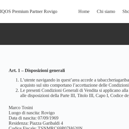
IQOS Premium Partner Rovigo
Home
Chi siamo
Sh
Art. 1 – Disposizioni generali
L’utente navigando in quest’area accede a tabaccheriagaribald
acquisto sul sito comportano l’accettazione delle Condizioni e
Le presenti Condizioni Generali di Vendita si applicano alla v
alle disposizioni della Parte III, Titolo III, Capo I, Codice
Marco Tosini
Luogo di nascita: Rovigo
Data di nascita: 07/09/1969
Residenza: Piazza Garibaldi 4
Codice Fiscale: TSNMRC69P07H620N