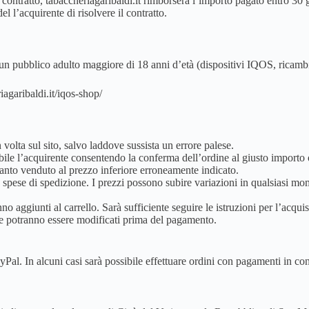
l contratto, tabaccheriagaribaldi.it rimborserà l’importo pagato entro 30 
l l’acquirente di risolvere il contratto.
 un pubblico adulto maggiore di 18 anni d’età (dispositivi IQOS, ricambi 
riagaribaldi.it/iqos-shop/
n volta sul sito, salvo laddove sussista un errore palese.
sibile l’acquirente consentendo la conferma dell’ordine al giusto import
uanto venduto al prezzo inferiore erroneamente indicato.
 spese di spedizione. I prezzi possono subire variazioni in qualsiasi m
anno aggiunti al carrello. Sarà sufficiente seguire le istruzioni per l’acqu
ine potranno essere modificati prima del pagamento.
yPal. In alcuni casi sarà possibile effettuare ordini con pagamenti in c