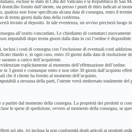
io italiano, escluse lo stato di Città del Vaticano e la Repubblica di San M
 domicilio fornito dall’utente, sia presso i punti di ritiro indicati al mo
o, qualora non fosse specificata alcuna data di consegna, entro il termi
o di trenta giorni dalla data della conferma.
errà inviato al deposito. In tale evenienza, un avviso preciserà luogo in 
 consegna all’orario concordato, Le chiediamo di contattarci nuovament
n imputabili dopo trenta giorni dalla data in cui l’ordine è disponibil
, inclusi i costi di consegna con l’esclusione di eventuali costi addizion
ato ritardo e, in ogni caso, entro 10 giorni dalla data di risoluzione del
e saranno a carico dell’acquirente.
evidenziate esplicitamente al momento dell’effettuazione dell’ordine.
te in 3 giorni e comunque entro e non oltre 30 giorni dall’acquisto effettu
mail che il cliente ha fornito al momento dell’acquisto.
utabili a nessuna della parti, l’utente verrà rimborsato totalmente del
ente a partire dal momento della consegna. La proprietà dei prodotti si co
i, incluse le spese di spedizione, ovvero al momento della consegna, se 
fferti sul sito, ivi inclusa la non conformità degli articoli ai prodotti ord