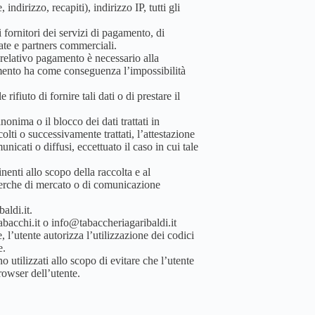
ndirizzo, recapiti), indirizzo IP, tutti gli
i fornitori dei servizi di pagamento, di
liate e partners commerciali.
l relativo pagamento è necessario alla
ttamento ha come conseguenza l’impossibilità
ifiuto di fornire tali dati o di prestare il
nonima o il blocco dei dati trattati in
olti o successivamente trattati, l’attestazione
nicati o diffusi, eccettuato il caso in cui tale
inenti allo scopo della raccolta e al
ricerche di mercato o di comunicazione
aldi.it.
abacchi.it o info@tabaccheriagaribaldi.it
e, l’utente autorizza l’utilizzazione dei codici
e.
o utilizzati allo scopo di evitare che l’utente
browser dell’utente.