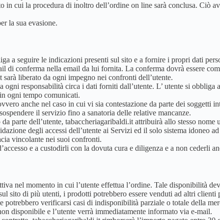
in cui la procedura di inoltro dell’ordine on line sarà conclusa. Ciò a
per la sua evasione.
a a seguire le indicazioni presenti sul sito e a fornire i propri dati perso
 mail di conferma nella email da lui fornita. La conferma dovrà essere c
t sarà liberato da ogni impegno nei confronti dell’utente.
 ogni responsabilità circa i dati forniti dall’utente. L’ utente si obblig
i in ogni tempo comunicati.
vero anche nel caso in cui vi sia contestazione da parte dei soggetti inte
 sospendere il servizio fino a sanatoria delle relative mancanze.
o da parte dell’utente, tabaccheriagaribaldi.it attribuirà allo stesso no
lidazione degli accessi dell’utente ai Servizi ed il solo sistema idoneo ad 
acia vincolante nei suoi confronti.
d’accesso e a custodirli con la dovuta cura e diligenza e a non cederli 
effettiva nel momento in cui l’utente effettua l’ordine. Tale disponibilit
l sito di più utenti, i prodotti potrebbero essere venduti ad altri client
 potrebbero verificarsi casi di indisponibilità parziale o totale della mer
non disponibile e l’utente verrà immediatamente informato via e-mail.