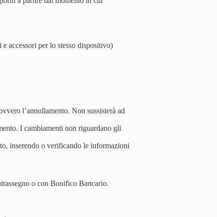
giorni a partire dal momento in cui
e accessori per lo stesso dispositivo)
o ovvero l’annullamento. Non sussisterà ad
omento. I cambiamenti non riguardano gli
isto, inserendo o verificando le informazioni
ontrassegno o con Bonifico Bancario.