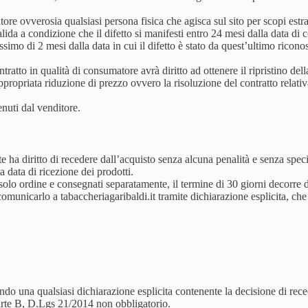
tore ovverosia qualsiasi persona fisica che agisca sul sito per scopi estra
lida a condizione che il difetto si manifesti entro 24 mesi dalla data di 
ssimo di 2 mesi dalla data in cui il difetto è stato da quest’ultimo ricon
tratto in qualità di consumatore avrà diritto ad ottenere il ripristino del
propriata riduzione di prezzo ovvero la risoluzione del contratto relati
tenuti dal venditore.
 ha diritto di recedere dall’acquisto senza alcuna penalità e senza speci
a data di ricezione dei prodotti.
n solo ordine e consegnati separatamente, il termine di 30 giorni decorre d
 comunicarlo a tabaccheriagaribaldi.it tramite dichiarazione esplicita, c
iando una qualsiasi dichiarazione esplicita contenente la decisione di rec
 parte B, D.Lgs 21/2014 non obbligatorio.