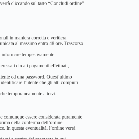
vverrà cliccando sul tasto “Concludi ordine”
nali in maniera corretta e veritiera.
omunicata al massimo entro 48 ore. Trascorso
a a informare tempestivamente
ressati circa i pagamenti effettuati,
me utente ed una password. Quest’ultimo
identificare l’utente che gli atti compiuti
anche temporaneamente a terzi.
à deve comunque essere considerata puramente
i prima della conferma dell’ordine.
ce. In questa eventualità, l’ordine verrà