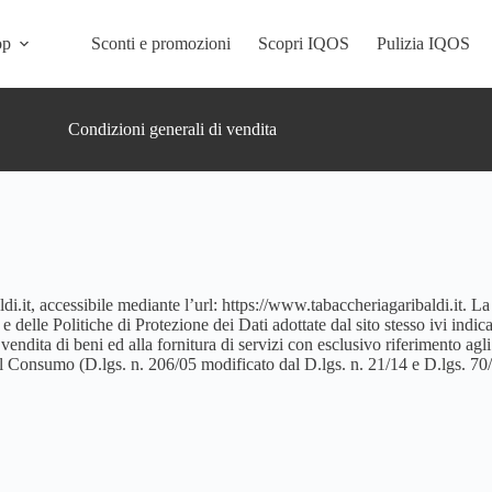
op
Sconti e promozioni
Scopri IQOS
Pulizia IQOS
Condizioni generali di vendita
i.it, accessibile mediante l’url: https://www.tabaccheriagaribaldi.it. La
 delle Politiche di Protezione dei Dati adottate dal sito stesso ivi indica
endita di beni ed alla fornitura di servizi con esclusivo riferimento agli
 del Consumo (D.lgs. n. 206/05 modificato dal D.lgs. n. 21/14 e D.lgs. 70/