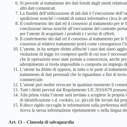
Si procede al trattamento dei dati forniti dagli utenti relativ
altri dati comunicati.
La finalità dell’utilizzazione di tali dati è l’esecuzione dell
spedizione nonché i contatti di natura informativa circa le atti
Il conferimento dei dati ed il consenso al trattamento per le 
conclusione stessa nonché all’esecuzione del contratto pertant
per l’utente di acquistare i prodotti e i sevizi di offerti.
Il conferimento dei dati ed il consenso al trattamento per le f
consenso al relativo trattamento potrà come conseguenza l’impos
L’utente, in ha sempre diritto affinché i suoi dati siano aggior
violazione di legge ivi compresi quelli di cui non è necessaria
che le operazioni sono state portate a conoscenza, anche per qu
adempimento si rivela impossibile o comporta un impiego di m
L’utente ha diritto di opporsi, in tutto o in parte al trattame
trattamento di dati personali che lo riguardano a fini di invi
commerciale.
L’utente può inoltre revocare in qualsiasi momento il consens
Tutti i diritti previsti dal Regolamento UE 2016/679 possono 
Alla prima visita l’utente sarà invitato a scegliere la propria l
di identificazione c.d. cookies, i.e. piccoli file inviati dal pr
Il disco rigido raccoglie le informazioni sulla preferenza dell
riceva la stessa informazione ripetutamente o nella lingua sbag
Art. 13 – Clausola di salvaguardia