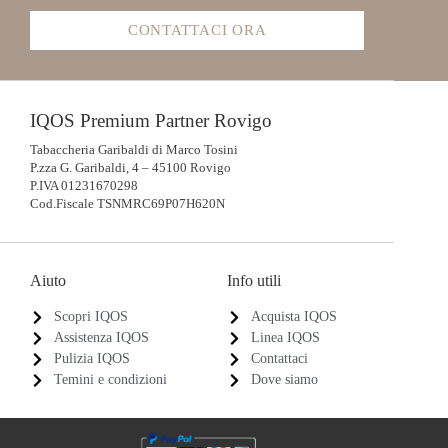
CONTATTACI ORA
IQOS Premium Partner Rovigo
Tabaccheria Garibaldi di Marco Tosini
P.zza G. Garibaldi, 4 – 45100 Rovigo
P.IVA 01231670298
Cod.Fiscale TSNMRC69P07H620N
Aiuto
Info utili
Scopri IQOS
Acquista IQOS
Assistenza IQOS
Linea IQOS
Pulizia IQOS
Contattaci
Temini e condizioni
Dove siamo