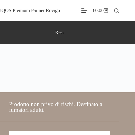
IQOS Premium Partner Rovigo
€
0,00
Resi
Prodotto non privo di rischi. Destinato a
fumatori adulti.